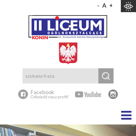
Skocz do zawartości
-
A
+
Facebook
Odwiedź nasz profil!