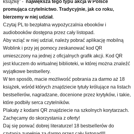
książkę” -
największa tego typu akcja w Polsce
promująca czytelnictwo. Tradycyjnie, jak co roku,
bierzemy w niej udział.
Czytaj PL to bezpłatna wypożyczalnia ebooków i
audiobooków dostępna przez cały listopad.
Aby wziąć w niej udział, należy pobrać aplikację mobilną
Woblink i przy jej pomocy zeskanować kod QR
umieszczony na jednej z oficjalnych grafik akcji. Kod QR
jest kluczem do wirtualnej biblioteki, w której można znaleźć
wyjątkowe bestsellery.
W ten sposób, macie możliwość pobrania za darmo aż 18
książek, wśród których znajdziecie tytuły królujące na listach
bestsellerów, nagradzane, docenione przez krytyków, i takie,
które podbiły serca czytelników.
Plakaty z kodami QR znajdziecie na szkolnych korytarzach.
Zachęcamy do skorzystania z oferty!
Daj się porwać dobrej literaturze! 18 bestsellerów do
czytania zupełnie za darmo przez cały listopad!!!