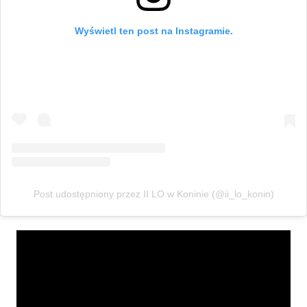
Wyświetl ten post na Instagramie.
Post udostępniony przez II LO w Koninie (@ii_lo_konin)