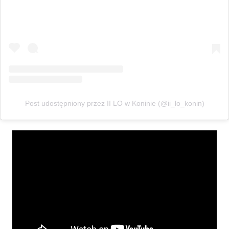
Post udostępniony przez II LO w Koninie (@ii_lo_konin)