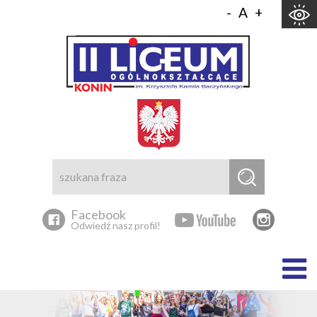
Skocz do zawartości
-
A
+
Facebook
Odwiedź nasz profil!